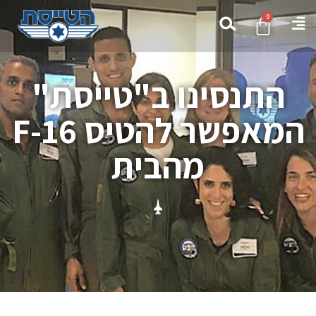
0
התנסינו ב"טייסת"
המאפשר להטיס F-16
מהבית