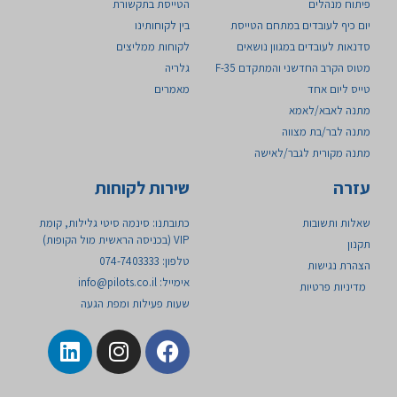
פיתוח מנהלים
הטייסת בתקשורת
יום כיף לעובדים במתחם הטייסת
בין לקוחותינו
סדנאות לעובדים במגוון נושאים
לקוחות ממליצים
מטוס הקרב החדשני והמתקדם 35-F ​
גלריה
טייס ליום אחד
מאמרים
מתנה לאבא/לאמא
מתנה לבר/בת מצווה
מתנה מקורית לגבר/לאישה
עזרה
שירות לקוחות
שאלות ותשובות
כתובתנו: סינמה סיטי גלילות, קומת
VIP (בכניסה הראשית מול הקופות)
תקנון
טלפון: 074-7403333
הצהרת נגישות
אימייל:
info@pilots.co.il
מדיניות פרטיות
שעות פעילות ומפת הגעה