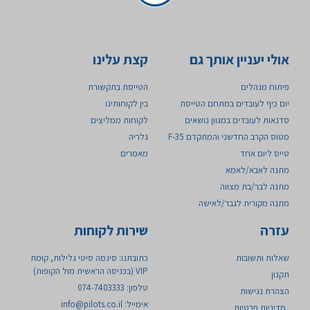
אולי יעניין אותך גם
קצת עלינו
פיתוח מנהלים
הטייסת בתקשורת
יום כיף לעובדים במתחם הטייסת
בין לקוחותינו
סדנאות לעובדים במגוון נושאים
לקוחות ממליצים
מטוס הקרב החדשני והמתקדם 35-F ​
גלריה
טייס ליום אחד
מאמרים
מתנה לאבא/לאמא
מתנה לבר/בת מצווה
מתנה מקורית לגבר/לאישה
עזרה
שירות לקוחות
שאלות ותשובות
כתובתנו: סינמה סיטי גלילות, קומת
VIP (בכניסה הראשית מול הקופות)
תקנון
טלפון: 074-7403333
הצהרת נגישות
אימייל:
info@pilots.co.il
מדיניות פרטיות