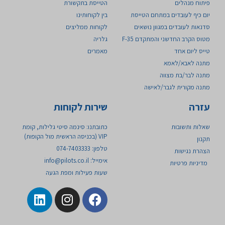
פיתוח מנהלים
הטייסת בתקשורת
יום כיף לעובדים במתחם הטייסת
בין לקוחותינו
סדנאות לעובדים במגוון נושאים
לקוחות ממליצים
מטוס הקרב החדשני והמתקדם 35-F ​
גלריה
טייס ליום אחד
מאמרים
מתנה לאבא/לאמא
מתנה לבר/בת מצווה
מתנה מקורית לגבר/לאישה
עזרה
שירות לקוחות
שאלות ותשובות
כתובתנו: סינמה סיטי גלילות, קומת
VIP (בכניסה הראשית מול הקופות)
תקנון
טלפון: 074-7403333
הצהרת נגישות
אימייל:
info@pilots.co.il
מדיניות פרטיות
שעות פעילות ומפת הגעה