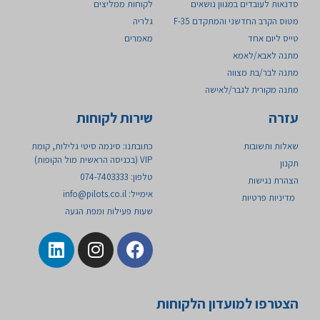
סדנאות לעובדים במגוון נושאים
לקוחות ממליצים
מטוס הקרב החדשני והמתקדם 35-F ​
גלריה
טייס ליום אחד
מאמרים
מתנה לאבא/לאמא
מתנה לבר/בת מצווה
מתנה מקורית לגבר/לאישה
עזרה
שירות לקוחות
שאלות ותשובות
כתובתנו: סינמה סיטי גלילות, קומת
VIP (בכניסה הראשית מול הקופות)
תקנון
טלפון: 074-7403333
הצהרת נגישות
אימייל:
info@pilots.co.il
מדיניות פרטיות
שעות פעילות ומפת הגעה
הצטרפו למועדון הלקוחות