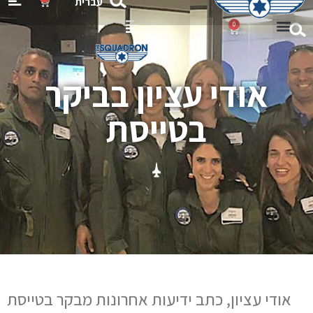
עברית
0
Flight 
Gift Ca
אודי עציון בביקר
בטייסת
אודי עציון, כתב ידיעות אחרונות מבקר בטייסת