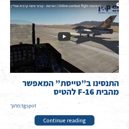
התנסינו ב”טייסת” המאפשר
להטיס F-16 מהבית
מתוך:tgspot
Continue reading