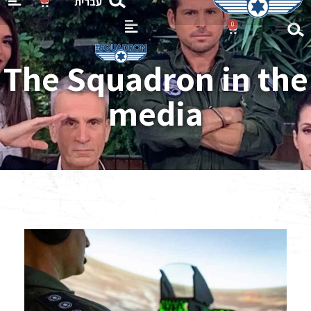
עברית
0
Flight 
Gift Ca
The Squadron in the
media