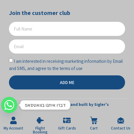
Join the customer club
I am interested in receiving marketing information by Email
and SMS, and agree to the terms of use
ADD ME
דברו איתנו בוואטסאפ
The site was designed and built by Sigler's
My Account
Flight
Gift Cards
Cart
Contact Us
Booking