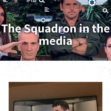
עברית
0
Flight 
Gift Ca
The Squadron in the
media