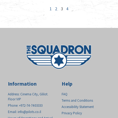
1
2
3
4
Information
Help
Address: Cinema City, Glilot.
FAQ
Floor VIP
Terms and Conditions
Phone: +972-74-7403333
Accessibility Statement
Email:
info@pilots.co.il
Privacy Policy