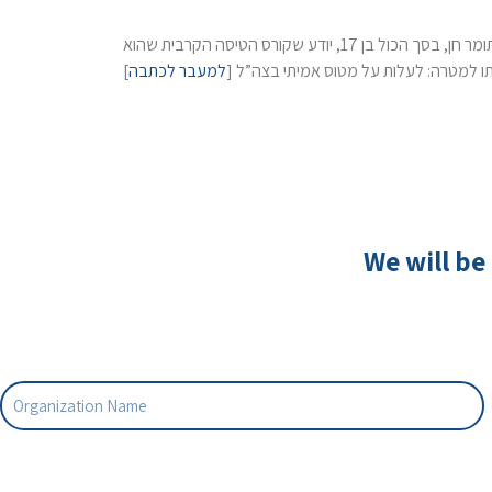
הוא מעביר סימולציות לטייסי קרב (“גם טייס של מסוק צפע”), רואה כיצד ההדרכות שלו משנות אנשים וצובר אלפי שעות ניסיון. ואחרי כל זה, תומר חן, בסך הכול בן 17, יודע שקורס הטיסה הקרבית שהוא
]
למעבר לכתבה
ותו למטרה: לעלות על מטוס אמיתי בצה”ל
We will be 