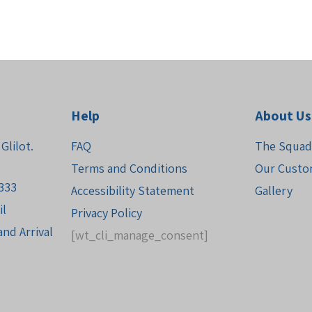
Help
About Us
Glilot.
FAQ
The Squad
Terms and Conditions
Our Custo
333
Accessibility Statement
Gallery
il
Privacy Policy
nd Arrival
[wt_cli_manage_consent]