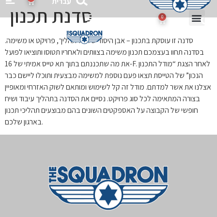
עברית
סדנת תכנון
0
Flight 
Gift Ca
סדנה זו עוסקת בתכנון – אבן היסוד של כל תהליך, פרויקט או משימה.
בסדנה תחוו בעצמכם תכנון משימה בצוותים ולאחריו תטוסו ותוציאו לפועל
את מה שתכננתם בתוך תא טייס אמיתי של 16-F. לאחר הצגת “מודל התכנון
הנכון” של הטייסת תצאו פעם נוספת למשימה מבצעית ותוכלו ליישם כבר
אצלנו את אשר למדתם. מודל זה קל לשימוש ומותאם לשוק האזרחי ומאופיין
בצורה המתאימה לכל סוג פרויקט. נסיים את הסדנה בתהליך עיבוד ושיח
חופשי של הקבוצה על האספקטים השונים בהם מבוצעים תהליכי תכנון
בארגון שלכם.