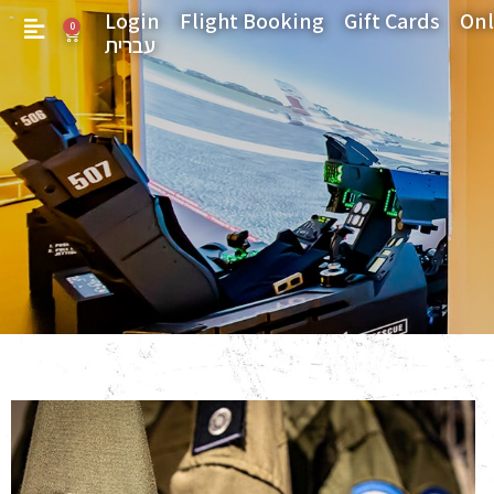
Login
Flight Booking
Gift Cards
Onl
0
עברית